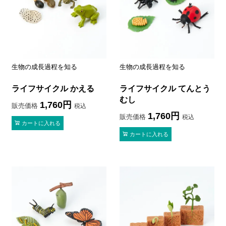
お買い物ガイド
会社概要
特定商取引法に基づく表示
個人情報保護方針
生物の成長過程を知る
生物の成長過程を知る
個人情報の取扱いについて
お問い合わせ
ライフサイクル かえる
ライフサイクル てんとう
むし
1,760
販売価格
税込
1,760
販売価格
税込
カートに入れる
カートに入れる