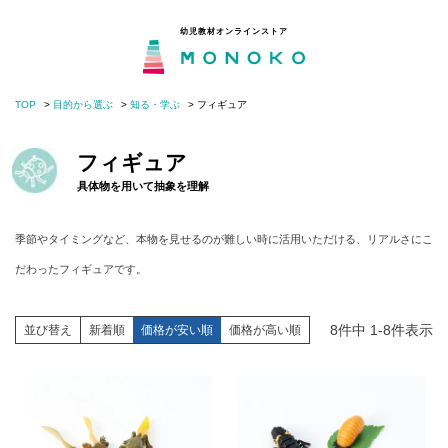
幼児教材オンラインストア
TOP
目的から選ぶ
知る・学ぶ
フィギュア
MONOKOとは
閉じる
フィギュア
目的から選ぶ
具体物を用いて抽象を理解
年齢から選ぶ
季節やタイミングなど、本物を見せるのが難しい時に活用いただける、リアルさにこ
だわったフィギュアです。
モンテッソーリの分野から選ぶ
8
件中
1
-
8
件表示
並び替え
新着順
価格が安い順
価格が高い順
知育・子育てコラム