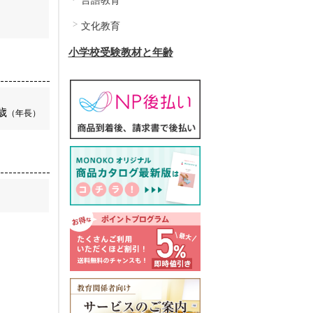
言語教育
文化教育
小学校受験教材と年齢
歳
（年長）