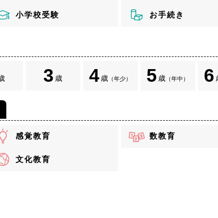
小学校受験
お手続き
3
4
5
6
歳
歳
歳
歳
（年少）
（年中）
感覚教育
数教育
文化教育