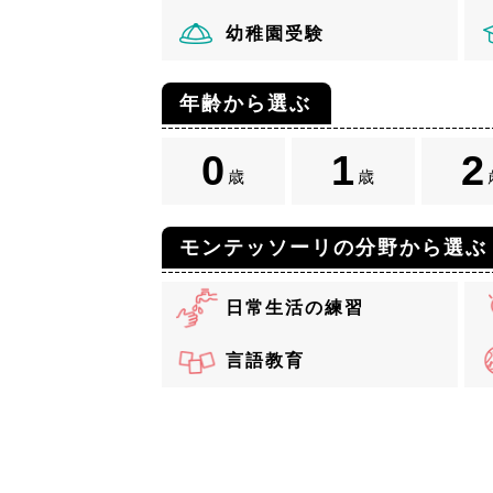
幼稚園受験
年齢から選ぶ
0
1
2
歳
歳
モンテッソーリの分野から選ぶ
日常生活の練習
言語教育