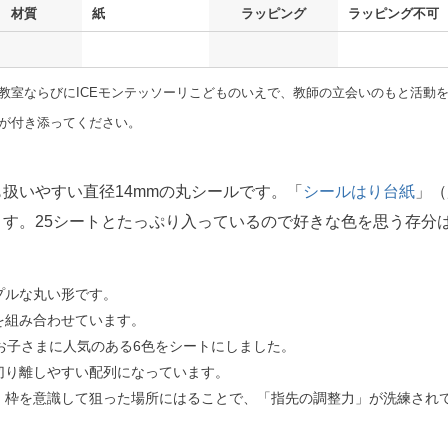
材質
紙
ラッピング
ラッピング不可
教室ならびにICEモンテッソーリこどものいえで、教師の立会いのもと活動
が付き添ってください。
扱いやすい直径14mmの丸シールです。「
シールはり台紙
」（
す。25シートとたっぷり入っているので好きな色を思う存分
プルな丸い形です。
を組み合わせています。
お子さまに人気のある6色をシートにしました。
切り離しやすい配列になっています。
、枠を意識して狙った場所にはることで、「指先の調整力」が洗練され