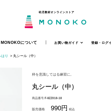
幼児教材オンラインストア
MONOKOについて
お買い物ガイド
登録・ログ
ルはり
丸シール（中）
枠を意識してはる練習に。
丸シール（中）
商品番号
F-IIZZ018-18
990
販売価格
税込