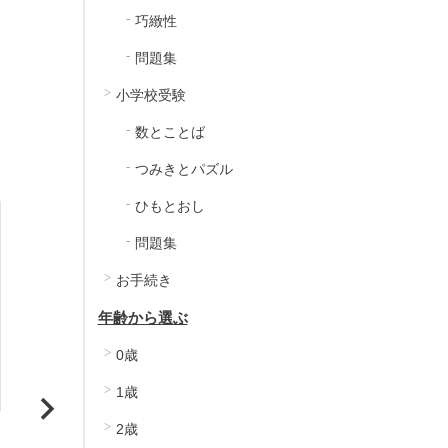
巧緻性
問題集
小学校受験
数とことば
つみきとパズル
ひもとおし
問題集
お手続き
年齢から選ぶ
0歳
1歳
シール3片から。
シール6片以上で、サイズ
2歳
も。