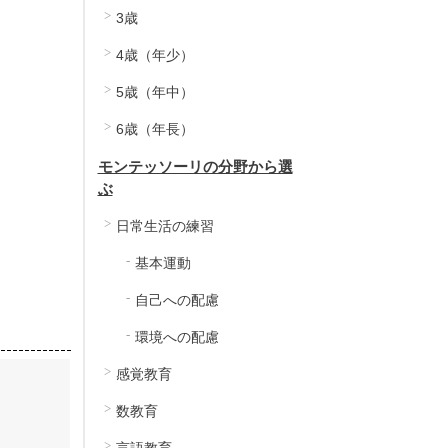
シールはり台紙２
シールはり台紙３
3歳
4歳（年少）
990
990
販売価格
販売価格
税込
税込
5歳（年中）
カートに入れる
カートに入れる
6歳（年長）
モンテッソーリの分野から選
ぶ
日常生活の練習
基本運動
自己への配慮
環境への配慮
感覚教育
数教育