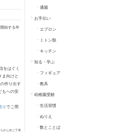
通園
お手伝い
を開始する年
エプロン
ミトン類
キッチン
知る・学ぶ
信をはぐく
フィギュア
さま向けと
糸の作り出す
教具
どもへの安
幼稚園受験
生活習慣
売り
でご用
ぬりえ
数とことば
あらかじめご了承