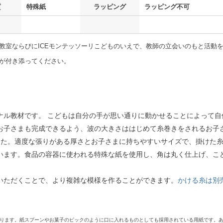
質
特殊紙
ラッピング
ラッピング不可
教室ならびにICEモンテッソーリこどものいえで、教師の立会いのもと活動
が付き添ってください。
ナル教材です。 こどもは自分の手が思い通りに動かせることによって自
お子さまも完成できるよう、波の大きさははじめて糸巻きをされるお子
した。適度な張りがある厚さとお子さまに持ちやすいサイズで、掛けた
います。食品の容器に使われる特殊な紙を使用し、角は丸く仕上げ、こ
いただくことで、より複雑な模様を作ることができます。
かける糸は別
ります。紙スプーンやお菓子のピックのように口に入れるものとしても採用されている用紙です。