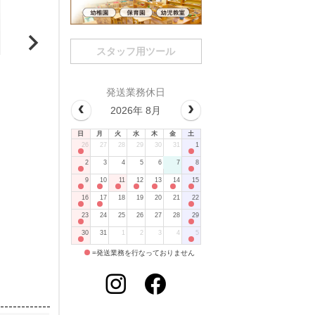
スタッフ用ツール
円形
曲線三角形
発送業務休日
糸巻き台紙 円形 30枚
糸巻き台紙 曲線三角形 
2026年 8月
2,090
2,090
販売価格
販売価格
税込
税込
日
月
火
水
木
金
土
26
27
28
29
30
31
1
カートに入れる
カートに入れる
2
3
4
5
6
7
8
9
10
11
12
13
14
15
16
17
18
19
20
21
22
23
24
25
26
27
28
29
30
31
1
2
3
4
5
=発送業務を行なっておりません