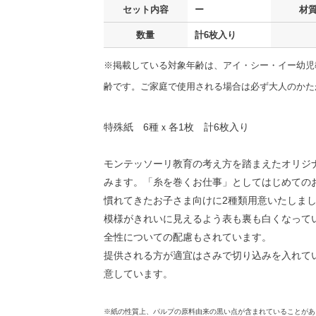
セット内容
ー
材
数量
計6枚入り
※掲載している対象年齢は、アイ・シー・イー幼児
齢です。ご家庭で使用される場合は必ず大人のかた
特殊紙 6種ｘ各1枚 計6枚入り
モンテッソーリ教育の考え方を踏まえたオリジ
みます。「糸を巻くお仕事」としてはじめての
慣れてきたお子さま向けに2種類用意いたしま
模様がきれいに見えるよう表も裏も白くなって
全性についての配慮もされています。
提供される方が適宜はさみで切り込みを入れて
意しています。
※紙の性質上、パルプの原料由来の黒い点が含まれていることがあ