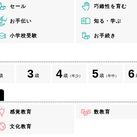
セール
巧緻性を育む
お手伝い
知る・学ぶ
小学校受験
お手続き
3
4
5
6
歳
歳
歳
歳
（年少）
（年中）
感覚教育
数教育
文化教育