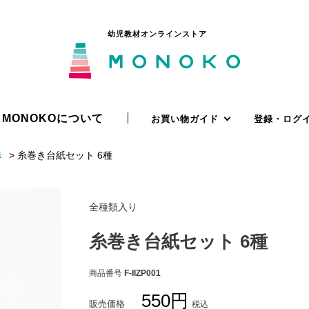
幼児教材オンラインストア
MONOKOについて
お買い物ガイド
登録・ログ
き
糸巻き台紙セット 6種
全種類入り
糸巻き台紙セット 6種
商品番号
F-IIZP001
550
販売価格
税込