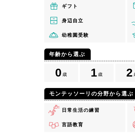
ギフト
身辺自立
幼稚園受験
年齢から選ぶ
0
1
2
歳
歳
モンテッソーリの分野から選ぶ
日常生活の練習
言語教育