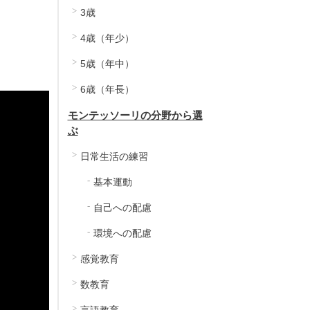
3歳
4歳（年少）
5歳（年中）
6歳（年長）
モンテッソーリの分野から選
ぶ
日常生活の練習
基本運動
自己への配慮
環境への配慮
感覚教育
数教育