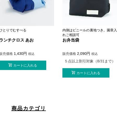
ひとりでむすべる
内側はビニールの裏地つき。園章
れご相談可
ランチクロス あお
お弁当袋
1,430
2,090
販売価格
販売価格
税込
税込
５点以上割引対象（8/31まで）
カートに入れる
カートに入れる
商品カテゴリ