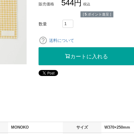
544
販売価格
税込
[
5
ポイント進呈 ]
送料について
カートに入れる
MONOKO
サイズ
W370×250mm