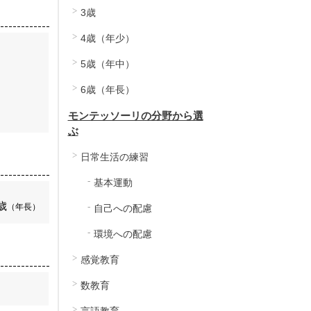
3歳
4歳（年少）
5歳（年中）
6歳（年長）
モンテッソーリの分野から選
ぶ
日常生活の練習
基本運動
歳
（年長）
自己への配慮
環境への配慮
感覚教育
数教育