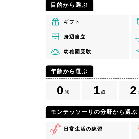
目的から選ぶ
ギフト
身辺自立
幼稚園受験
年齢から選ぶ
0
1
2
歳
歳
モンテッソーリの分野から選ぶ
日常生活の練習