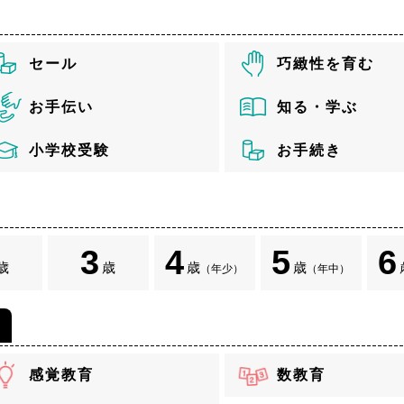
セール
巧緻性を育む
お手伝い
知る・学ぶ
小学校受験
お手続き
3
4
5
6
歳
歳
歳
歳
（年少）
（年中）
感覚教育
数教育