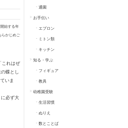
通園
お手伝い
を開始する年
エプロン
あらかじめご
ミトン類
キッチン
知る・学ぶ
が「これはぜ
フィギュア
大の蝶とし
っていま
教具
幼稚園受験
うに必ず大
生活習慣
ぬりえ
数とことば