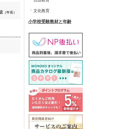
言語教育
文化教育
歳
（年長）
小学校受験教材と年齢