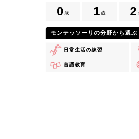
0
1
2
歳
歳
モンテッソーリの分野から選ぶ
日常生活の練習
言語教育