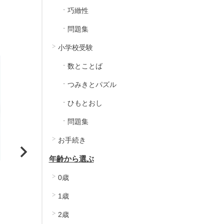
巧緻性
問題集
小学校受験
数とことば
つみきとパズル
ひもとおし
問題集
お手続き
年齢から選ぶ
生物の成長過程を知る
生物の成長過程を知る
0歳
ライフサイクル てんとうむ
ライフサイクル かえる
1歳
し
1,760
1,760
販売価格
販売価格
税込
税込
2歳