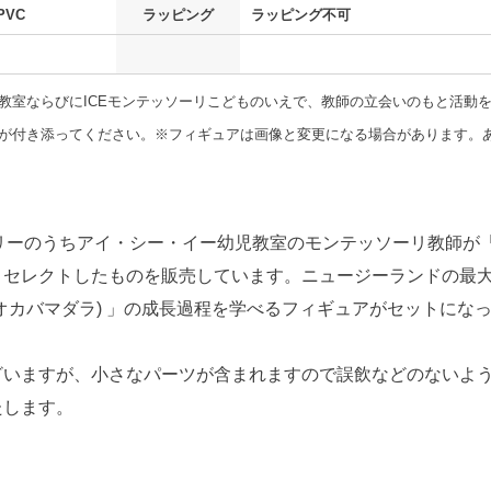
PVC
ラッピング
ラッピング不可
教室ならびにICEモンテッソーリこどものいえで、教師の立会いのもと活動
が付き添ってください。※フィギュアは画像と変更になる場合があります。
s」カテゴリーのうちアイ・シー・イー幼児教室のモンテッソーリ教師
とセレクトしたものを販売しています。ニュージーランドの最
オカバマダラ) 」の成長過程を学べるフィギュアがセットにな
ざいますが、小さなパーツが含まれますので誤飲などのないよ
たします。