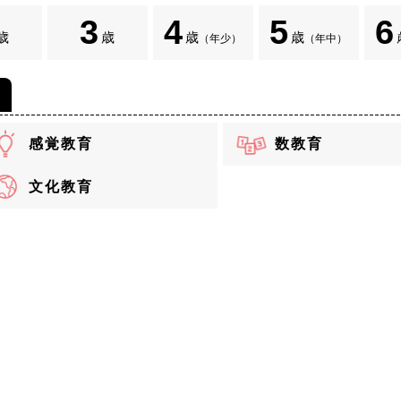
3
4
5
6
歳
歳
歳
歳
（年少）
（年中）
感覚教育
数教育
文化教育