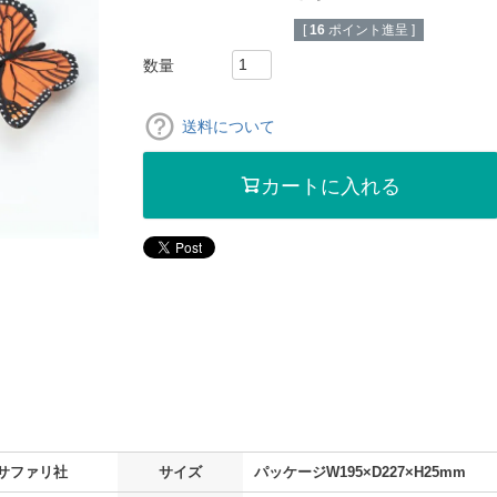
[
16
ポイント進呈 ]
送料について
カートに入れる
サファリ社
サイズ
パッケージW195×D227×H25mm