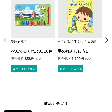
受験必需品
自在に動く手をつくる 2歳
シン
ぺんてるくれよん 16色
手のれんしゅう1
お
て
858
1,100
販売価格
販売価格
税込
税込
販売
カートに入れる
カートに入れる
商品カテゴリ