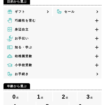
目的から選ぶ
ギフト
セール
巧緻性を育む
身辺自立
お手伝い
知る・学ぶ
幼稚園受験
小学校受験
お手続き
年齢から選ぶ
0
1
2
3
歳
歳
歳
歳