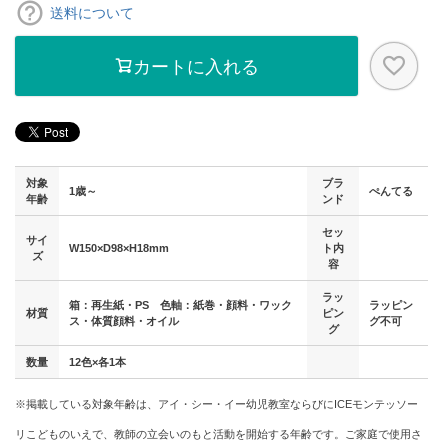
送料について
カートに入れる
対象
ブラ
1歳～
ぺんてる
年齢
ンド
セッ
サイ
W150×D98×H18mm
ト内
ズ
容
ラッ
箱：再生紙・PS 色軸：紙巻・顔料・ワック
ラッピン
材質
ピン
ス・体質顔料・オイル
グ不可
グ
数量
12色×各1本
※掲載している対象年齢は、アイ・シー・イー幼児教室ならびにICEモンテッソー
リこどものいえで、教師の立会いのもと活動を開始する年齢です。ご家庭で使用さ