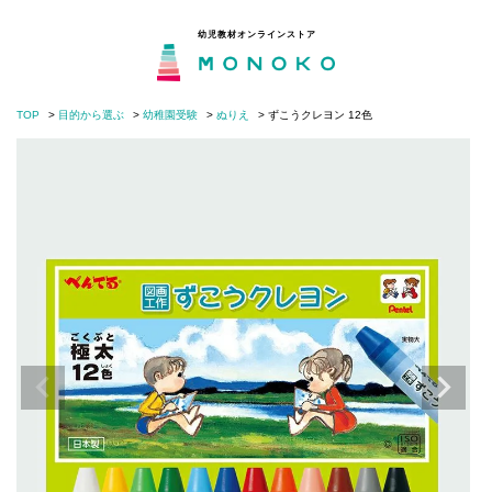
幼児教材オンラインストア
TOP
目的から選ぶ
幼稚園受験
ぬりえ
ずこうクレヨン 12色
MONOKOとは
閉じる
目的から選ぶ
年齢から選ぶ
モンテッソーリの分野から選ぶ
知育・子育てコラム