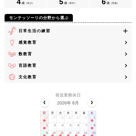
4
5
6
歳
歳
歳
（年少）
（年中）
（年長）
モンテッソーリの分野から選ぶ
日常生活の練習
感覚教育
数教育
言語教育
文化教育
発送業務休日
2026年 8月
日
月
火
水
木
金
土
26
27
28
29
30
31
1
2
3
4
5
6
7
8
9
10
11
12
13
14
15