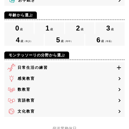
お手続き
年齢から選ぶ
0
1
2
3
歳
歳
歳
歳
4
5
6
歳
歳
歳
（年少）
（年中）
（年長）
モンテッソーリの分野から選ぶ
日常生活の練習
感覚教育
数教育
言語教育
文化教育
発送業務休日