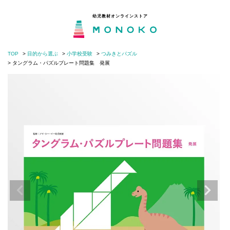
幼児教材オンラインストア
TOP
目的から選ぶ
小学校受験
つみきとパズル
MONOKOとは
閉じる
タングラム・パズルプレート問題集 発展
目的から選ぶ
年齢から選ぶ
モンテッソーリの分野から選ぶ
知育・子育てコラム