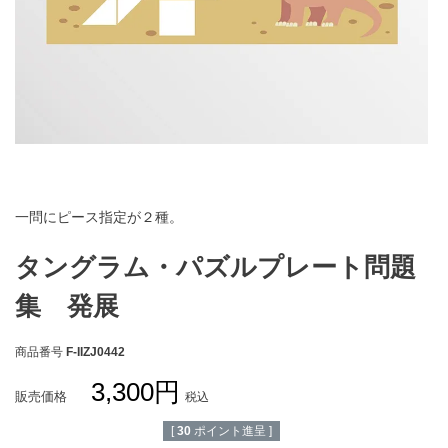
お買い物ガイド
会社概要
特定商取引法に基づく表示
個人情報保護方針
個人情報の取扱いについて
お問い合わせ
一問にピース指定が２種。
タングラム・パズルプレート問題
集 発展
商品番号
F-IIZJ0442
3,300
販売価格
税込
[
30
ポイント進呈 ]