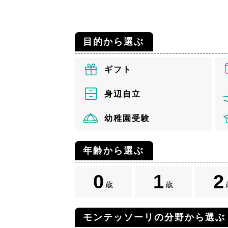
目的から選ぶ
ギフト
身辺自立
幼稚園受験
年齢から選ぶ
0
1
2
歳
歳
モンテッソーリの分野から選ぶ