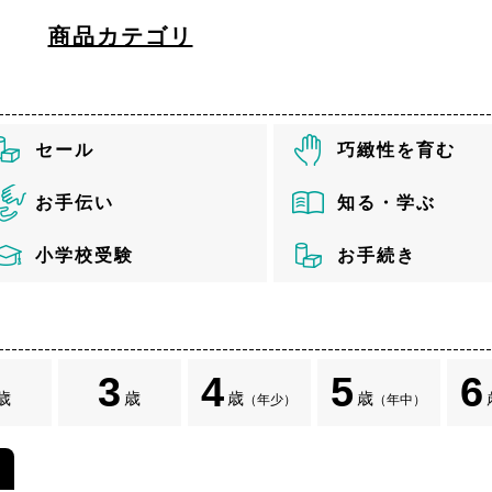
商品カテゴリ
セール
巧緻性を育む
お手伝い
知る・学ぶ
小学校受験
お手続き
3
4
5
6
歳
歳
歳
歳
（年少）
（年中）