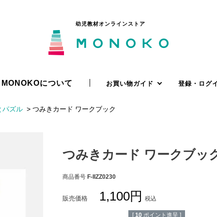
幼児教材オンラインストア
MONOKOについて
お買い物ガイド
登録・ログ
とパズル
つみきカード ワークブック
つみきカード ワークブッ
商品番号
F-IIZZ0230
1,100
販売価格
税込
[
10
ポイント進呈 ]