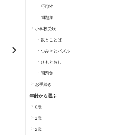
巧緻性
問題集
小学校受験
数とことば
つみきとパズル
立方体つみき問題集 初級
立方体つみき問題集 中
ひもとおし
問題集
1,100
1,100
販売価格
定価
お手続き
税込
のところ
770
販売価格
税込
年齢から選ぶ
カートに入れる
カートに入れる
0歳
1歳
2歳