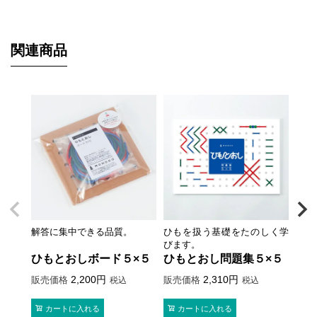
関連商品
解答に集中できる品質。
ひもを扱う基礎をたのしく学
動作
びます。
ひもとおしボード５×５
ひもとおし問題集５×５
は
2,200
2,310
販売価格
販売価格
販売
税込
税込
カートに入れる
カートに入れる