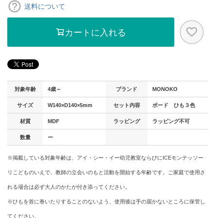
送料について
カートに入れる
対象年齢
4歳～
ブランド
MONOKO
サイズ
W140×D140×5mm
セット内容
ボード ひも３色
材質
MDF
ラッピング
ラッピング不可
数量
ー
※掲載している対象年齢は、アイ・シー・イー幼児教室ならびにICEモンテッソー
リこどものいえで、教師の立会いのもと活動を開始する年齢です。ご家庭で使用さ
れる場合は必ず大人のかたが付き添ってください。
※ひもを首に巻いたりすることのないよう、使用後は手の届かないところに保管し
てください。