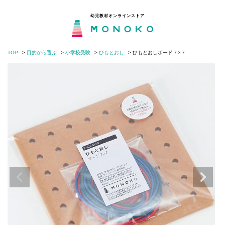
幼児教材オンラインストア
TOP
目的から選ぶ
小学校受験
ひもとおし
ひもとおしボード７×７
MONOKOとは
閉じる
目的から選ぶ
年齢から選ぶ
モンテッソーリの分野から選ぶ
知育・子育てコラム