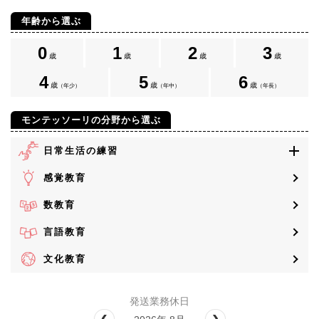
年齢から選ぶ
0
1
2
3
歳
歳
歳
歳
4
5
6
歳
歳
歳
（年少）
（年中）
（年長）
モンテッソーリの分野から選ぶ
日常生活の練習
感覚教育
数教育
言語教育
文化教育
発送業務休日