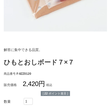
お買い物ガイド
会社概要
特定商取引法に基づく表示
個人情報保護方針
個人情報の取扱いについて
お問い合わせ
解答に集中できる品質。
ひもとおしボード７×７
商品番号
F-IIZZ0120
2,420
販売価格
税込
[
22
ポイント進呈 ]