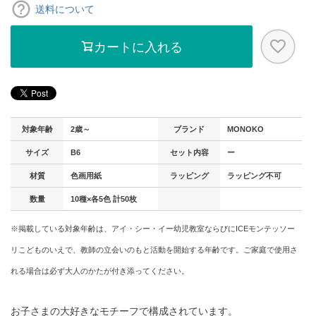
送料について
カートに入れる
対象年齢
2歳～
ブランド
MONOKO
サイズ
B6
セット内容
ー
材質
色画用紙
ラッピング
ラッピング不可
数量
10種×各5色 計50枚
※掲載している対象年齢は、アイ・シー・イー幼児教室ならびにICEモンテッソー
リこどものいえで、教師の立会いのもと活動を開始する年齢です。ご家庭で使用さ
れる場合は必ず大人のかたが付き添ってください。
お子さまの大好きなモチーフで構成されています。