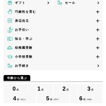
ギフト
セール
巧緻性を育む
身辺自立
お手伝い
知る・学ぶ
幼稚園受験
小学校受験
お手続き
年齢から選ぶ
0
1
2
3
歳
歳
歳
歳
4
5
6
歳
歳
歳
（年少）
（年中）
（年長）