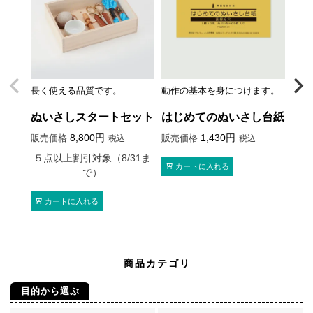
長く使える品質です。
動作の基本を身につけます。
最初
切。
ぬいさしスタートセット
はじめてのぬいさし台紙
ぬ
8,800
1,430
販売価格
販売価格
販売
税込
税込
５点以上割引対象（8/31ま
カートに入れる
で）
カートに入れる
商品カテゴリ
目的から選ぶ