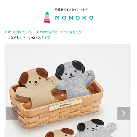
幼児教材オンラインストア
TOP
目的から選ぶ
巧緻性を育む
つなぎあそび
MONOKOとは
閉じる
つなぎセット（いぬ・スナップ）
目的から選ぶ
年齢から選ぶ
モンテッソーリの分野から選ぶ
知育・子育てコラム