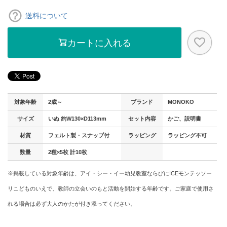
送料について
カートに入れる
対象年齢
2歳～
ブランド
MONOKO
サイズ
いぬ 約W130×D113mm
セット内容
かご、説明書
材質
フェルト製・スナップ付
ラッピング
ラッピング不可
数量
2種×5枚 計10枚
※掲載している対象年齢は、アイ・シー・イー幼児教室ならびにICEモンテッソー
リこどものいえで、教師の立会いのもと活動を開始する年齢です。ご家庭で使用さ
れる場合は必ず大人のかたが付き添ってください。