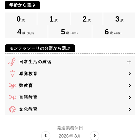
年齢から選ぶ
0
1
2
3
歳
歳
歳
歳
4
5
6
歳
歳
歳
（年少）
（年中）
（年長）
モンテッソーリの分野から選ぶ
日常生活の練習
感覚教育
数教育
言語教育
文化教育
発送業務休日
2026年 8月