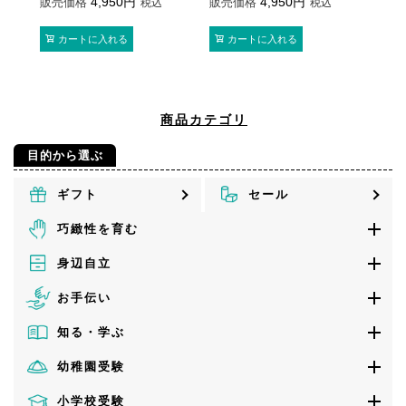
4,950
4,950
販売価格
販売価格
販売
税込
税込
カートに入れる
カートに入れる
商品カテゴリ
目的から選ぶ
ギフト
セール
巧緻性を育む
身辺自立
お手伝い
知る・学ぶ
幼稚園受験
小学校受験