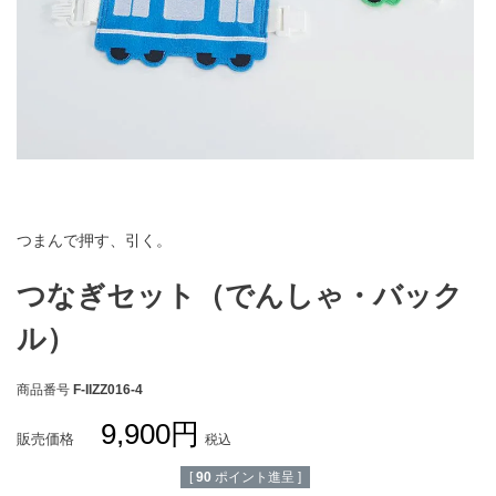
お買い物ガイド
会社概要
特定商取引法に基づく表示
個人情報保護方針
個人情報の取扱いについて
お問い合わせ
つまんで押す、引く。
つなぎセット（でんしゃ・バック
ル）
商品番号
F-IIZZ016-4
9,900
販売価格
税込
[
90
ポイント進呈 ]