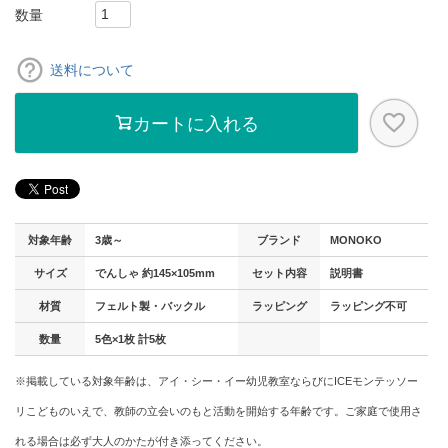
送料について
カートに入れる
対象年齢
3歳～
ブランド
MONOKO
サイズ
でんしゃ 約145×105mm
セット内容
説明書
材質
フェルト製・バックル
ラッピング
ラッピング不可
数量
5色×1枚 計5枚
※掲載している対象年齢は、アイ・シー・イー幼児教室ならびにICEモンテッソー
リこどものいえで、教師の立会いのもと活動を開始する年齢です。ご家庭で使用さ
れる場合は必ず大人のかたが付き添ってください。