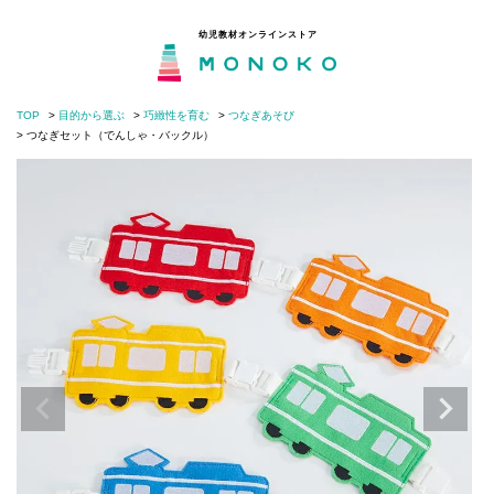
幼児教材オンラインストア
TOP
目的から選ぶ
巧緻性を育む
つなぎあそび
MONOKOとは
閉じる
つなぎセット（でんしゃ・バックル）
目的から選ぶ
年齢から選ぶ
モンテッソーリの分野から選ぶ
知育・子育てコラム