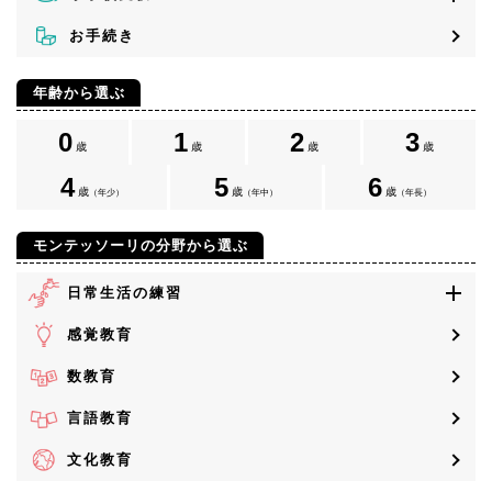
お手続き
年齢から選ぶ
0
1
2
3
歳
歳
歳
歳
4
5
6
歳
歳
歳
（年少）
（年中）
（年長）
モンテッソーリの分野から選ぶ
日常生活の練習
感覚教育
数教育
言語教育
文化教育