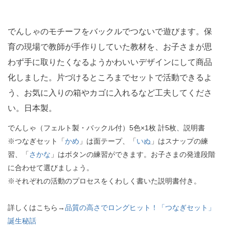
でんしゃのモチーフをバックルでつないで遊びます。保
育の現場で教師が手作りしていた教材を、お子さまが思
わず手に取りたくなるようかわいいデザインにして商品
化しました。片づけるところまでセットで活動できるよ
う、お気に入りの箱やカゴに入れるなど工夫してくださ
い。日本製。
でんしゃ（フェルト製・バックル付）5色×1枚 計5枚、説明書
※つなぎセット「
かめ
」は面テープ、「
いぬ
」はスナップの練
習、「
さかな
」はボタンの練習ができます。お子さまの発達段階
に合わせて選びましょう。
※それぞれの活動のプロセスをくわしく書いた説明書付き。
詳しくはこちら→
品質の高さでロングヒット！「つなぎセット」
誕生秘話