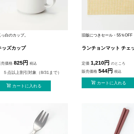
真っ白のカップ。
旧版につきセール・55％OFF
キッズカップ
ランチョンマット チェ
825
1,210
販売価格
定価
税込
のところ
544
販売価格
税込
５点以上割引対象（8/31まで）
カートに入れる
カートに入れる