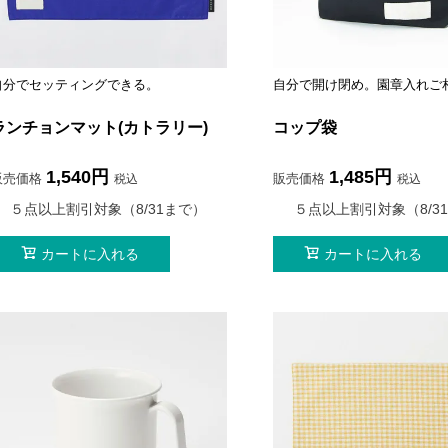
自分でセッティングできる。
自分で開け閉め。園章入れご
ランチョンマット(カトラリー)
コップ袋
1,540
1,485
販売価格
販売価格
税込
税込
５点以上割引対象（8/31まで）
５点以上割引対象（8/3
カートに入れる
カートに入れる