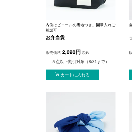
内側はビニールの裏地つき。園章入れご
相談可
お弁当袋
2,090
販売価格
税込
５点以上割引対象（8/31まで）
カートに入れる