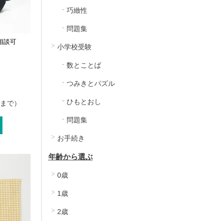
巧緻性
問題集
相談可
小学校受験
数とことば
つみきとパズル
ひもとおし
1まで）
問題集
お手続き
年齢から選ぶ
0歳
1歳
2歳