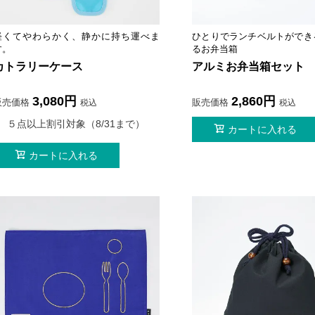
軽くてやわらかく、静かに持ち運べま
ひとりでランチベルトができ
す。
るお弁当箱
カトラリーケース
アルミお弁当箱セット
3,080
2,860
販売価格
販売価格
税込
税込
５点以上割引対象（8/31まで）
カートに入れる
カートに入れる