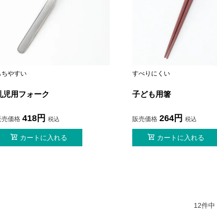
もちやすい
すべりにくい
乳児用フォーク
子ども用箸
418
264
販売価格
販売価格
税込
税込
カートに入れる
カートに入れる
12
件中