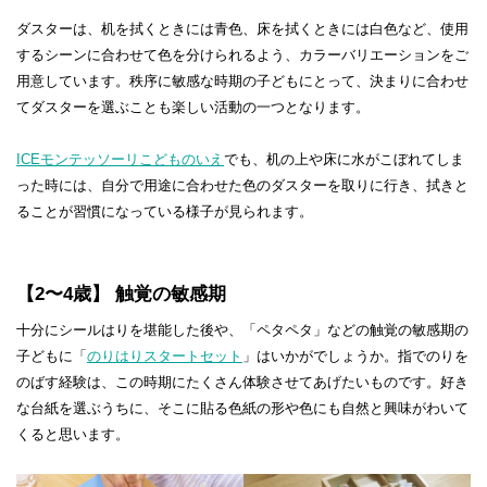
ダスターは、机を拭くときには青色、床を拭くときには白色など、使用
するシーンに合わせて色を分けられるよう、カラーバリエーションをご
用意しています。秩序に敏感な時期の子どもにとって、決まりに合わせ
てダスターを選ぶことも楽しい活動の一つとなります。
ICEモンテッソーリこどものいえ
でも、机の上や床に水がこぼれてしま
った時には、自分で用途に合わせた色のダスターを取りに行き、拭きと
ることが習慣になっている様子が見られます。
【2〜4歳】 触覚の敏感期
十分にシールはりを堪能した後や、「ペタペタ」などの触覚の敏感期の
子どもに「
のりはりスタートセット
」はいかがでしょうか。指でのりを
のばす経験は、この時期にたくさん体験させてあげたいものです。好き
な台紙を選ぶうちに、そこに貼る色紙の形や色にも自然と興味がわいて
くると思います。