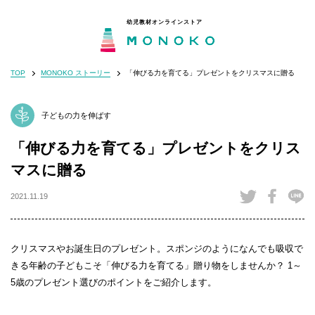
幼児教材オンラインストア
TOP
MONOKO ストーリー
「伸びる力を育てる」プレゼントをクリスマスに贈る
MONOKOとは
閉じる
子どもの力を伸ばす
目的から選ぶ
「伸びる力を育てる」プレゼントをクリス
年齢から選ぶ
マスに贈る
2021.11.19
モンテッソーリの分野から選ぶ
クリスマスやお誕生日のプレゼント。スポンジのようになんでも吸収で
法人のお客さま
きる年齢の子どもこそ「伸びる力を育てる」贈り物をしませんか？ 1～
5歳のプレゼント選びのポイントをご紹介します。
知育・子育てコラム