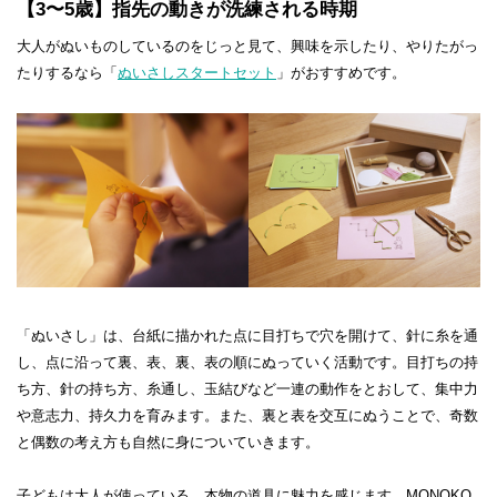
【3〜5歳】指先の動きが洗練される時期
大人がぬいものしているのをじっと見て、興味を示したり、やりたがっ
たりするなら「
ぬいさしスタートセット
」がおすすめです。
「ぬいさし」は、台紙に描かれた点に目打ちで穴を開けて、針に糸を通
し、点に沿って裏、表、裏、表の順にぬっていく活動です。目打ちの持
ち方、針の持ち方、糸通し、玉結びなど一連の動作をとおして、集中力
や意志力、持久力を育みます。また、裏と表を交互にぬうことで、奇数
と偶数の考え方も自然に身についていきます。
子どもは大人が使っている、本物の道具に魅力を感じます。MONOKO