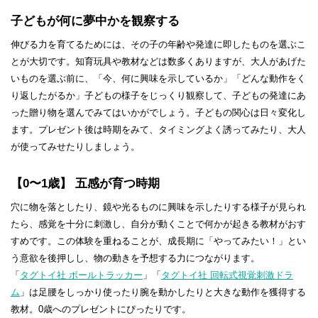
子どもが何に夢中かを観察する
お買い物ガイド
会社概要
伸びる力を育てるためには、その子の年齢や発達に即したものを選ぶこ
とが大切です。知育玩具や教材などは数多くありますが、大人があげた
特定商取引法に基づく表示
個人情報保護方針
いものを選ぶ前に、「今、何に興味を示しているか」「どんな動作をく
個人情報の取扱いについて
お問い合わせ
り返したがるか」子どもの様子をじっくり観察して、子どもの発達にあ
った贈り物を選んでみてはいかがでしょう。子どもの関心は日々変化し
ます。プレゼント後は時期をみて、タイミングよく誘ってみたり、大人
が使ってみせたりしましょう。
【0〜1歳】 五感が育つ時期
穴に物を落としたり、鏡や光るものに興味を示したりする様子が見られ
たら、感覚を十分に刺激し、自分が動くことで何かが起きる教材がおす
すめです。この体験を重ねることが、成長期に「やってみたい！」とい
う意欲を後押しし、物の動きを予想する力につながります。
「
タグトイ社 ボールトラッカー
」「
タグトイ社 回転式視覚刺激ドラ
ム
」は足腰をしっかり使ったり腕を動かしたりと大きな動作を獲得する
教材。0歳へのプレゼントにぴったりです。