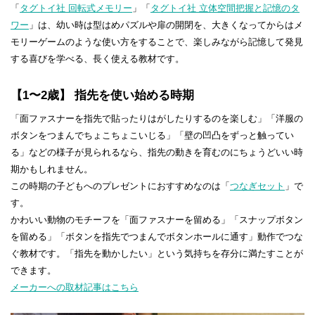
「
タグトイ社 回転式メモリー
」「
タグトイ社 立体空間把握と記憶のタ
ワー
」は、幼い時は型はめパズルや扉の開閉を、大きくなってからはメ
モリーゲームのような使い方をすることで、楽しみながら記憶して発見
する喜びを学べる、長く使える教材です。
【1〜2歳】 指先を使い始める時期
「面ファスナーを指先で貼ったりはがしたりするのを楽しむ」「洋服の
ボタンをつまんでちょこちょこいじる」「壁の凹凸をずっと触ってい
る」などの様子が見られるなら、指先の動きを育むのにちょうどいい時
期かもしれません。
この時期の子どもへのプレゼントにおすすめなのは「
つなぎセット
」で
す。
かわいい動物のモチーフを「面ファスナーを留める」「スナップボタン
を留める」「ボタンを指先でつまんでボタンホールに通す」動作でつな
ぐ教材です。「指先を動かしたい」という気持ちを存分に満たすことが
できます。
メーカーへの取材記事はこちら