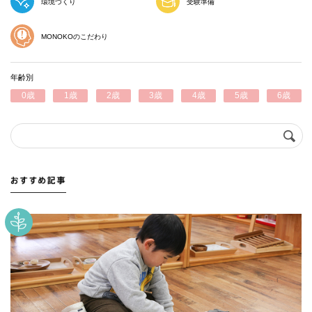
環境づくり
受験準備
MONOKOのこだわり
年齢別
0歳
1歳
2歳
3歳
4歳
5歳
6歳