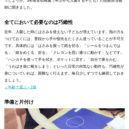
でしょうか。3年保育幼稚園（年少から入園する子ども）の受験担当教
師に聞きました。
お買い物ガイド
会社概要
全てにおいて必要なのは巧緻性
特定商取引法に基づく表示
個人情報保護方針
近年、入園した時にはさみを使えない子どもが増えています。指の力を
個人情報の取扱いについて
お問い合わせ
つけておくには、普段から手や指先をたくさん使っていることが不可欠
です。具体的には「はさみを握って紙を切る」「シールをつまんでは
る」「紙をめくる、折る」「クレヨンを思い通りに動かす」などです。
「ハンカチを使って手を拭き、ポケットに戻す」「自分で鼻をかむ」
「うわばき袋に靴をしまう」といった日常の何気ない動作も、巧緻性が
身についていれば、困難なく行えます。毎日少しずつでも練習しておき
ましょう。
→年齢で選ぶ＞2歳
準備と片付け