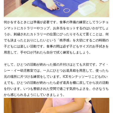
何かをするときには準備が必要です。食事の準備の練習としてランチョ
ンマットにカトラリーやコップ、お弁当をセットするのはいかがでしょ
うか。刺繍されたカトラリーの位置にぴったりそろえて置くことは、何
でも決まったとおりにしたいという「秩序感」を大切にするこの時期の
子どもには楽しい活動です。食事の間は必ず子どもサイズのお手拭きを
用意して、手や口が汚れたら自分で拭く練習もしましょう。
そして、ひとつの活動が終わった後の片付けはとても大切です。アイ・
シー・イー幼児教室では、一人にひとつお道具箱を用意して、使ったら
元の場所に片づける練習をしています。ICEモンテッソーリこどものい
えでも、ひとつの活動が終わったら必ず道具を棚に戻してから次の活動
を行います。いつも整頓された空間で過ごす気持ちよさを、小さなうち
から感じられるようにしていきましょう。