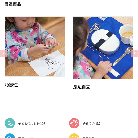
Previous
Nex
巧緻性
身辺自立
子どもの力を伸ばす
子育ての悩み